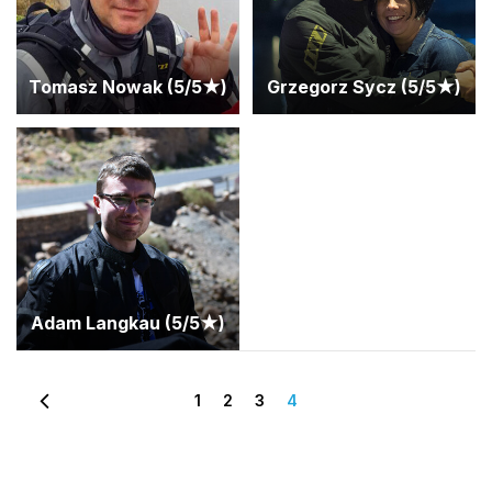
Tomasz Nowak (5/5★)
Grzegorz Sycz (5/5★)
Adam Langkau (5/5★)
1
2
3
4
(Obecna)
Poprzedni