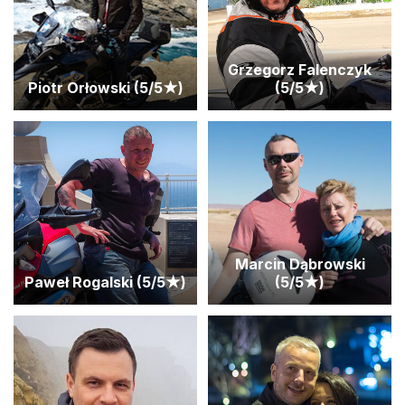
Grzegorz Falenczyk
Piotr Orłowski (5/5★)
(5/5★)
Marcin Dąbrowski
Paweł Rogalski (5/5★)
(5/5★)